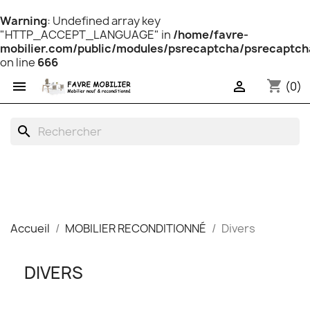
Warning
: Undefined array key
"HTTP_ACCEPT_LANGUAGE" in
/home/favre-
mobilier.com/public/modules/psrecaptcha/psrecaptch
on line
666
shopping_cart


(0)
search
Accueil
MOBILIER RECONDITIONNÉ
Divers
DIVERS