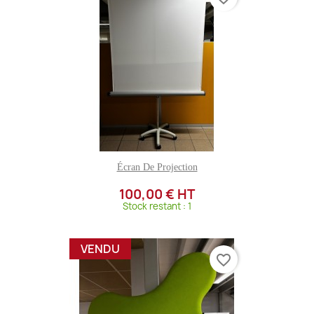
Écran De Projection
100,00 € HT
Stock restant : 1
VENDU
favorite_border