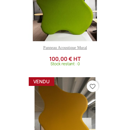
Panneau Acoustique Mural
100,00 € HT
Stock restant : 0
VENDU
favorite_border