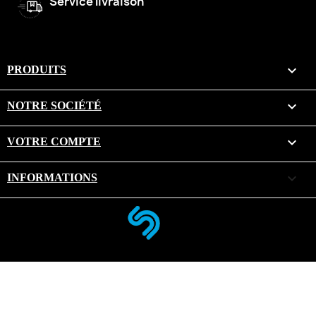
Service livraison

PRODUITS

NOTRE SOCIÉTÉ

VOTRE COMPTE
keyboard_arrow_down
INFORMATIONS