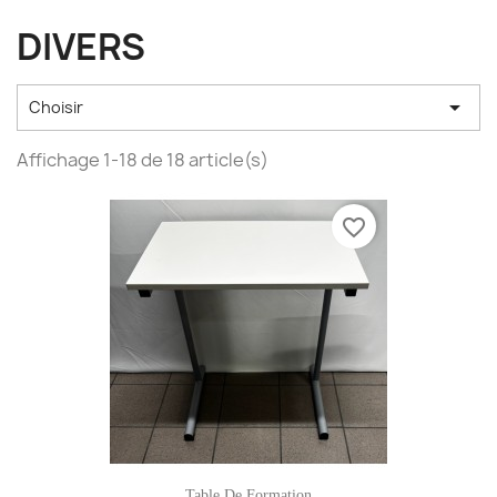
DIVERS

Choisir
Affichage 1-18 de 18 article(s)
favorite_border
Table De Formation