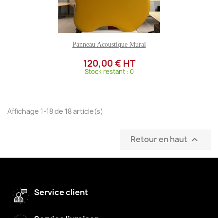
Panneau Acoustique Mural
120,00 € HT
Stock restant : 0
Affichage 1-18 de 18 article(s)
Retour en haut

Service client