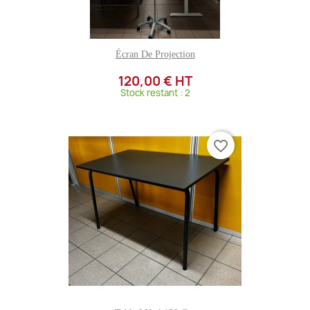
Écran De Projection
120,00 € HT
Stock restant : 2
favorite_border