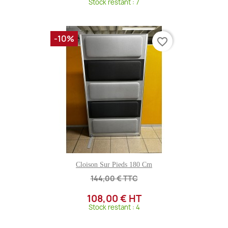
Stock restant : 7
-10%
favorite_border
Cloison Sur Pieds 180 Cm
144,00 € TTC
108,00 € HT
Stock restant : 4