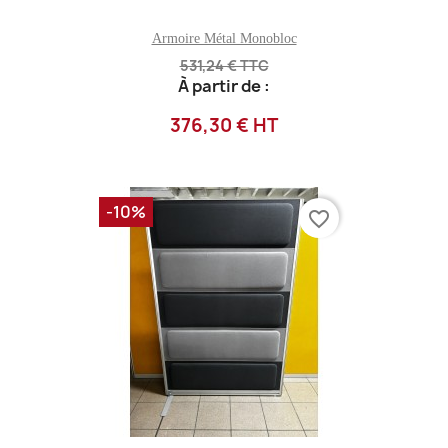
Armoire Métal Monobloc
531,24 € TTC
À partir de :
376,30 € HT
-10%
favorite_border