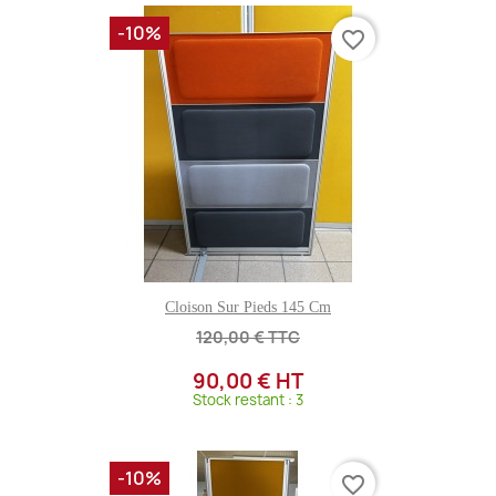
-10%
favorite_border
Cloison Sur Pieds 145 Cm
120,00 € TTC
90,00 € HT
Stock restant : 3
-10%
favorite_border