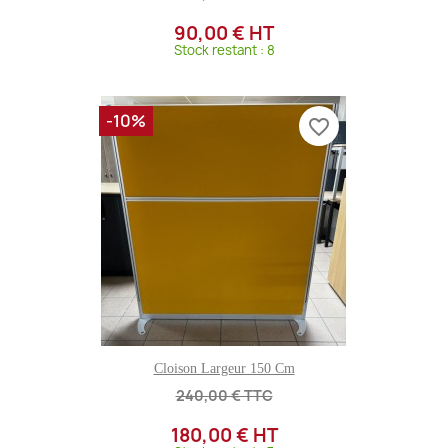
90,00 € HT
Stock restant : 8
-10%
favorite_border
Cloison Largeur 150 Cm
240,00 € TTC
180,00 € HT