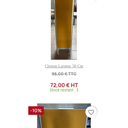
Cloison Largeur 50 Cm
96,00 € TTC
72,00 € HT
Stock restant : 3
-10%
favorite_border