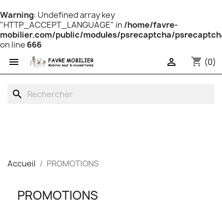
Warning
: Undefined array key
"HTTP_ACCEPT_LANGUAGE" in
/home/favre-
mobilier.com/public/modules/psrecaptcha/psrecaptch
on line
666
shopping_cart


(0)
search
Accueil
PROMOTIONS
PROMOTIONS