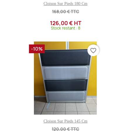
Cloison Sur Pieds 180 Cm
168,00 € TTC
126,00 € HT
Stock restant : 8
-10%
favorite_border
Cloison Sur Pieds 145 Cm
120,00 € TTC