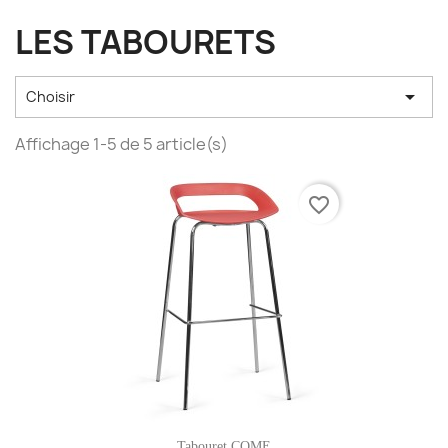
LES TABOURETS

Choisir
Affichage 1-5 de 5 article(s)
favorite_border
Tabouret COME