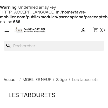
Warning
: Undefined array key
"HTTP_ACCEPT_LANGUAGE" in
/home/favre-
mobilier.com/public/modules/psrecaptcha/psrecaptch
on line
666
shopping_cart


(0)
search
Accueil
MOBILIER NEUF
Siège
Les tabourets
LES TABOURETS