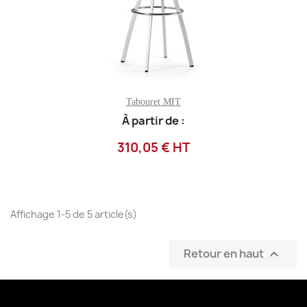
Tabouret MIT
À partir de :
310,05 € HT
Affichage 1-5 de 5 article(s)
Retour en haut
