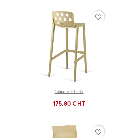
favorite_border
Tabouret FLOW
175,80 € HT
favorite_border