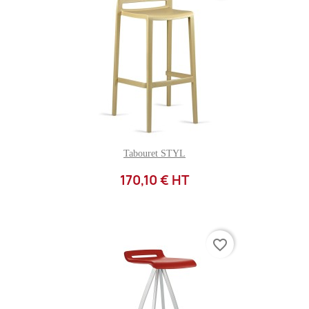
Tabouret STYL
170,10 € HT
favorite_border