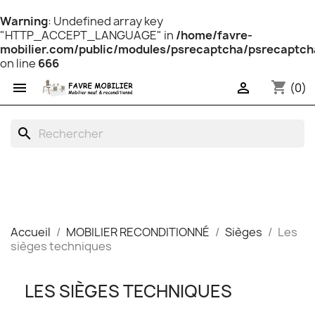
Warning
: Undefined array key
"HTTP_ACCEPT_LANGUAGE" in
/home/favre-
mobilier.com/public/modules/psrecaptcha/psrecaptch
on line
666
shopping_cart


(0)
search
Accueil
MOBILIER RECONDITIONNÉ
Sièges
Les
sièges techniques
LES SIÈGES TECHNIQUES