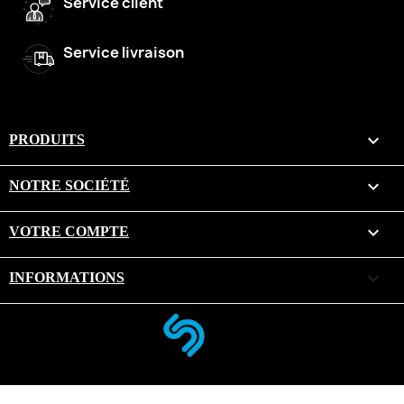
Service client
Service livraison

PRODUITS

NOTRE SOCIÉTÉ

VOTRE COMPTE
keyboard_arrow_down
INFORMATIONS