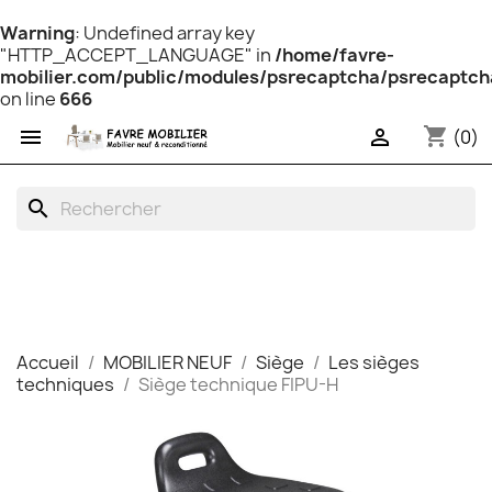
Warning
: Undefined array key
"HTTP_ACCEPT_LANGUAGE" in
/home/favre-
mobilier.com/public/modules/psrecaptcha/psrecaptch
on line
666
shopping_cart


(0)
search
Accueil
MOBILIER NEUF
Siège
Les sièges
techniques
Siège technique FIPU-H